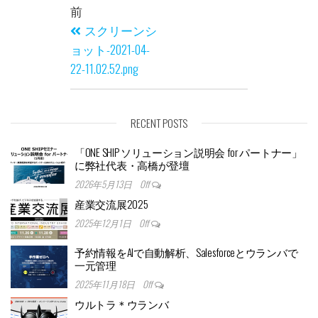
前
スクリーンシ
ョット-2021-04-
22-11.02.52.png
RECENT POSTS
「ONE SHIP ソリューション説明会 for パートナー」
に弊社代表・高橋が登壇
2026年5月13日
Off
産業交流展2025
2025年12月1日
Off
予約情報をAIで自動解析、Salesforceとウランバで
一元管理
2025年11月18日
Off
ウルトラ＊ウランバ