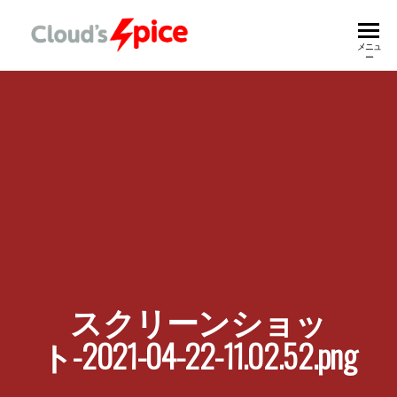
ク
Spicy Digital
メニュ
Transformation
ー
For Customer
ラ
ウ
ズ
＊
ス
パ
イ
ス
スクリーンショッ
株
ト-2021-04-22-11.02.52.png
式
会