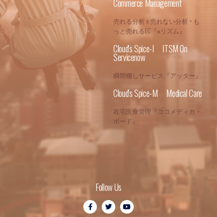
Commerce Management
売れる分析 x 売れない分析 = も
っと売れるEC『αリズム』
Cloud's Spice-I ITSM On
Servicenow
瞬間棚しサービス『アッター』
Cloud's Spice-M Medical Care
在宅医療管理『ココメディカ・
ボード』
Follow Us