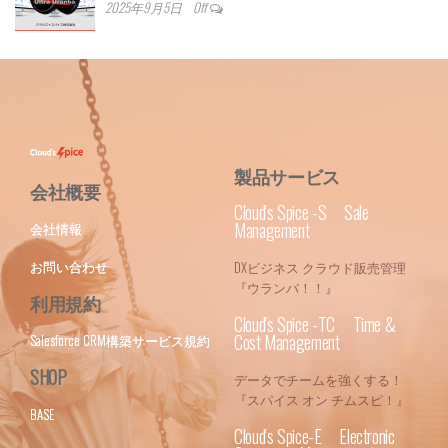
2025年9月5日
Off
製品サービス
会社概要
Cloud's Spice -S Sale
Management
会社情報
お問い合わせ
DXビジネス クラウド販売管理
『ウランバ！！』
利用規約
Cloud's Spice -TC Time &
Cost Management
Salesforce CRM構築サービス規約
SHOP
データでチームを強くする！
『スパイス オン チムスピ！』
BASE
Cloud's Spice-E Electronic