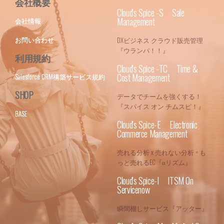
会社概要
Cloud's Spice -S Sale
Management
会社情報
お問い合わせ
DXビジネス クラウド販売管理
『ウランバ！！』
利用規約
Cloud's Spice -TC Time &
Cost Management
Salesforce CRM構築サービス規約
SHOP
データでチームを強くする！
『スパイス オン チムスピ！』
BASE
Cloud's Spice-E Electronic
Commerce Management
売れる分析 x 売れない分析 = も
っと売れるEC『αリズム』
Cloud's Spice-I ITSM On
Servicenow
瞬間棚しサービス『アッター』