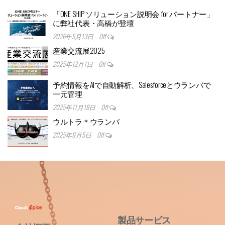
「ONE SHIP ソリューション説明会 for パートナー」
に弊社代表・高橋が登壇
2026年5月13日
Off
産業交流展2025
2025年12月1日
Off
予約情報をAIで自動解析、Salesforceとウランバで
一元管理
2025年11月18日
Off
ウルトラ＊ウランバ
2025年9月5日
Off
製品サービス