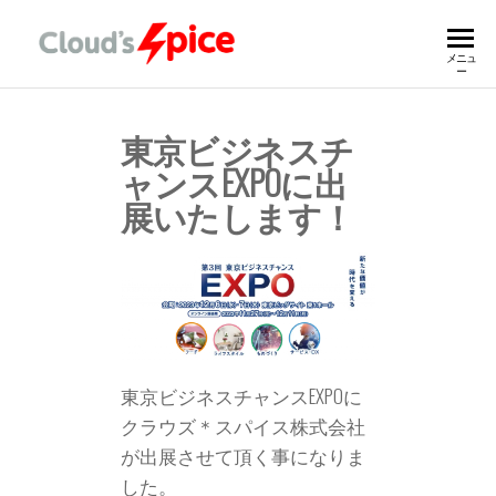
ク
Spicy Digital
メニュ
Transformation
ー
For Customer
ラ
ウ
東京ビジネスチ
ズ
ャンスEXPOに出
展いたします！
＊
ス
パ
イ
ス
東京ビジネスチャンスEXPOに
株
クラウズ＊スパイス株式会社
式
が出展させて頂く事になりま
会
した。