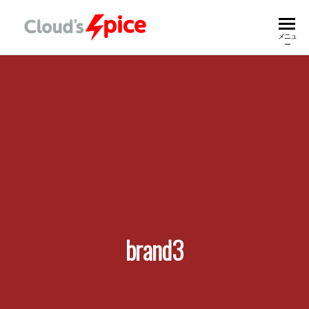
ク
Spicy Digital
メニュ
Transformation
ー
For Customer
ラ
ウ
ズ
＊
ス
パ
イ
ス
brand3
株
式
会