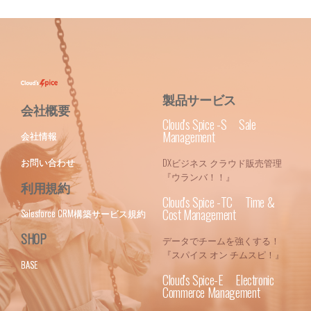
製品サービス
会社概要
Cloud's Spice -S Sale
Management
会社情報
お問い合わせ
DXビジネス クラウド販売管理
『ウランバ！！』
利用規約
Cloud's Spice -TC Time &
Cost Management
Salesforce CRM構築サービス規約
SHOP
データでチームを強くする！
『スパイス オン チムスピ！』
BASE
Cloud's Spice-E Electronic
Commerce Management