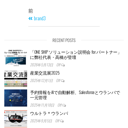
前
brand3
RECENT POSTS
「ONE SHIP ソリューション説明会 for パートナー」
に弊社代表・高橋が登壇
2026年5月13日
Off
産業交流展2025
2025年12月1日
Off
予約情報をAIで自動解析、Salesforceとウランバで
一元管理
2025年11月18日
Off
ウルトラ＊ウランバ
2025年9月5日
Off