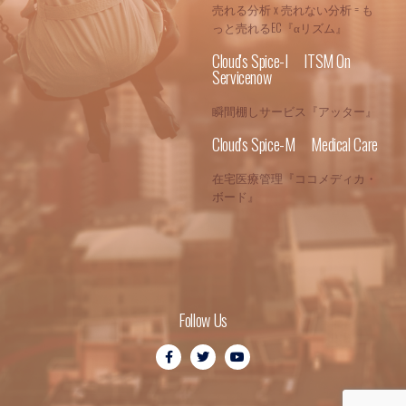
売れる分析 x 売れない分析 = も
っと売れるEC『αリズム』
Cloud's Spice-I ITSM On
Servicenow
瞬間棚しサービス『アッター』
Cloud's Spice-M Medical Care
在宅医療管理『ココメディカ・
ボード』
Follow Us